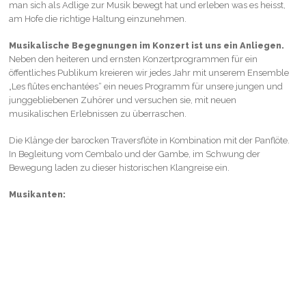
man sich als Adlige zur Musik bewegt hat und erleben was es heisst,
am Hofe die richtige Haltung einzunehmen.
Musikalische Begegnungen im Konzert ist uns ein Anliegen.
Neben den heiteren und ernsten Konzertprogrammen für ein
öffentliches Publikum kreieren wir jedes Jahr mit unserem Ensemble
„Les flûtes enchantées“ ein neues Programm für unsere jungen und
junggebliebenen Zuhörer und versuchen sie, mit neuen
musikalischen Erlebnissen zu überraschen.
Die Klänge der barocken Traversflöte in Kombination mit der Panflöte.
In Begleitung vom Cembalo und der Gambe, im Schwung der
Bewegung laden zu dieser historischen Klangreise ein.
Musikanten:
Antipe da Stella, Querflöte
Hanspeter Oggier, Panflöte
Han-na Lee, Cembalo
Barbara Leitherer, Barocktanz, Gambe